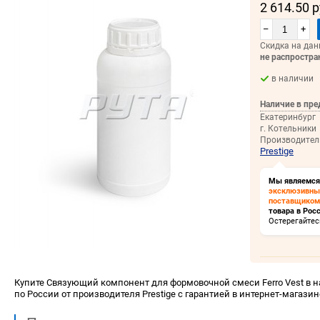
2 614.50 
–
+
Скидка на дан
не распростра
в наличии
Наличие в пре
Екатеринбург
г. Котельники
Производител
Prestige
Мы являемся
эксклюзивн
поставщиком
товара в Росс
Остерегайтес
Купите Связующий компонент для формовочной смеси Ferro Vest в на
по России от производителя Prestige с гарантией в интернет-магази