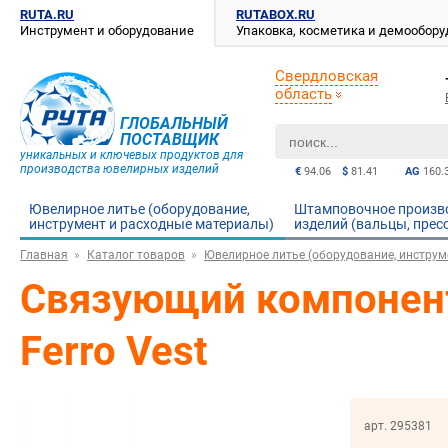
RUTA.RU
RUTABOX.RU
Инструмент и оборудование
Упаковка, косметика и демообор
Свердловская
область
ГЛОБАЛЬНЫЙ
ПОСТАВЩИК
уникальных и ключевых продуктов для
производства ювелирных изделий
€
94.06
$
81.41
AG
160.
Ювелирное литье (оборудование,
Штамповочное произв
инструмент и расходные материалы)
изделий (вальцы, прес
Главная
Каталог товаров
Ювелирное литье (оборудование, инструм
Связующий компонен
Ferro Vest
арт. 295381