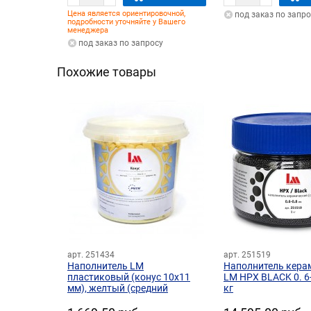
Цена является ориентировочной,
под заказ по запро
подробности уточняйте у Вашего
менеджера
под заказ по запросу
Похожие товары
арт. 251434
арт. 251519
Наполнитель LM
Наполнитель кера
пластиковый (конус 10х11
LM HPX BLACK 0. 6-
мм), желтый (средний
кг
абразив, Ag), 1 кг