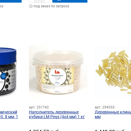
су
под заказ по запросу
арт. 251742
арт. 294553
мический
Наполнитель деревянные
Деревянные клинь
0. 8 мм, 1
кубики LM Pegs (4х4 мм) 1 кг
мм