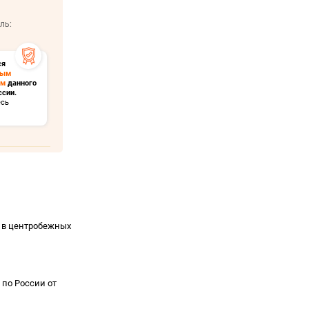
ль:
ся
ным
ом
данного
ссии.
есь
и в центробежных
 по России от