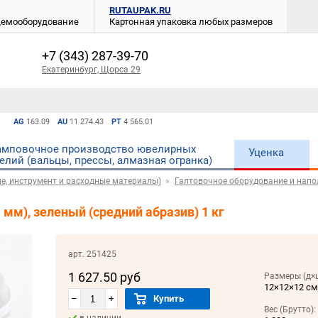
RUTAUPAK.RU
 демооборудование
Картонная упаковка любых размеров
+7 (343) 287-39-70
Екатеринбург, Щорса 29
AG
163.09
AU
11 274.43
PT
4 565.01
мповочное производство ювелирных
Уценка
елий (вальцы, прессы, алмазная огранка)
е, инструмент и расходные материалы)
Галтовочное оборудование и напо
мм), зеленый (средний абразив) 1 кг
арт. 251425
1 627.50 руб
Размеры (д×
12×12×12 с
–
+
Купить
Вес (Брутто):