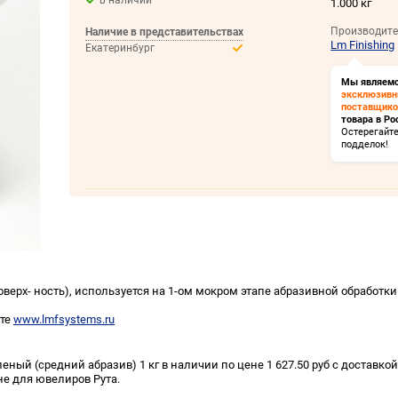
в наличии
1.000 кг
Производите
Наличие в представительствах
Lm Finishing
Екатеринбург
Мы являем
эксклюзив
поставщик
товара в Ро
Остерегайт
подделок!
верх- ность), используется на 1-ом мокром этапе абразивной обработк
йте
www.lmfsystems.ru
ный (средний абразив) 1 кг в наличии по цене 1 627.50 руб с доставкой
не для ювелиров Рута.