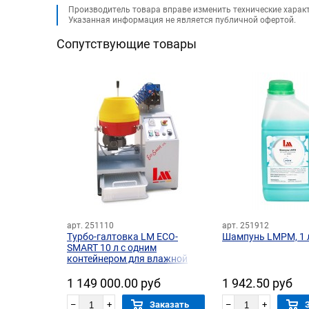
Производитель товара вправе изменить технические харак
Указанная информация не является публичной офертой.
Сопутствующие товары
арт. 251110
арт. 251912
Турбо-галтовка LM ECO-
Шампунь LMPM, 1 
SMART 10 л с одним
контейнером для влажной
обработки
1 149 000.00 руб
1 942.50 руб
–
+
Заказать
–
+