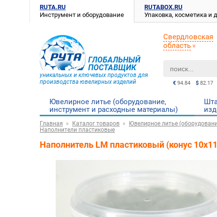
RUTA.RU
RUTABOX.RU
Инструмент и оборудование
Упаковка, косметика и
Свердловская
область
ГЛОБАЛЬНЫЙ
ПОСТАВЩИК
уникальных и ключевых продуктов для
производства ювелирных изделий
€
94.84
$
82.17
Ювелирное литье (оборудование,
Шта
инструмент и расходные материалы)
изд
Главная
Каталог товаров
Ювелирное литье (оборудовани
Наполнители пластиковые
Наполнитель LM пластиковый (конус 10х11 