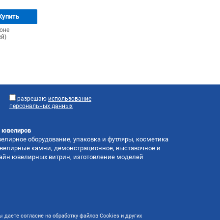
Купить
ионе
ей)
разрешаю
использование
персональных данных
я ювелиров
лирное оборудование, упаковка и футляры, косметика
велирные камни, демонстрационное, выставочное и
зайн ювелирных витрин, изготовление моделей
 даете согласие на обработку файлов Cookies и других