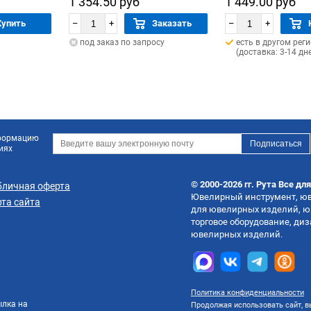
1 354.50 руб
1 449.00 руб
Купить
–
+
Заказать
–
+
под заказ по запросу
есть в другом рег
(доставка: 3-14 дн
нформацию
иях
© 2000-2026 гг. Рута Все дл
бличная оферта
Ювелирный инструмент, юве
та сайта
для ювелирных изделий, ю
торговое оборудование, ди
ювелирных изделий.
Политика конфиденциальности
ылка на
Продолжая использовать сайт, вы