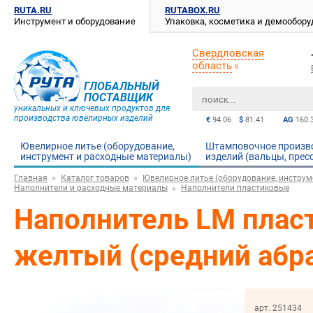
RUTA.RU
RUTABOX.RU
Инструмент и оборудование
Упаковка, косметика и демообор
Свердловская
область
ГЛОБАЛЬНЫЙ
ПОСТАВЩИК
уникальных и ключевых продуктов для
производства ювелирных изделий
€
94.06
$
81.41
AG
160.
Ювелирное литье (оборудование,
Штамповочное произв
инструмент и расходные материалы)
изделий (вальцы, прес
Главная
Каталог товаров
Ювелирное литье (оборудование, инструм
Наполнители и расходные материалы
Наполнители пластиковые
Наполнитель LM пласт
желтый (средний абраз
арт. 251434