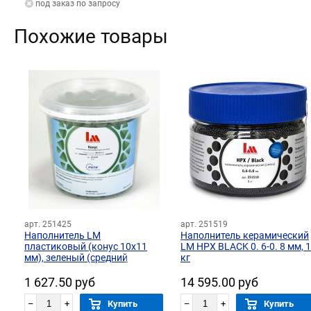
под заказ по запросу
Похожие товары
арт. 251425
арт. 251519
Наполнитель LM
Наполнитель керамический
пластиковый (конус 10х11
LM HPX BLACK 0. 6-0. 8 мм, 1
мм), зеленый (средний
кг
абразив) 1 кг
1 627.50 руб
14 595.00 руб
–
+
Купить
–
+
Купить