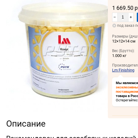
1 669.50 
–
+
под заказ п
Размеры (д×ш×
12×12×14 см
Вес (Брутто):
1.000 кг
Производител
Lm Finishing
Мы являемся
эксклюзивн
поставщиком
товара в Росс
Остерегайтес
Описание