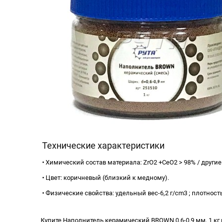
Технические характеристики
• Химический состав материала: ZrO2 +CeO2 > 98% / други
• Цвет: коричневый (близкий к медному).
• Физические свойства: удельный вес-6,2 г/cm3 ; плотность
Купите Наполнитель керамический BROWN 0.6-0.9 мм, 1 кг п