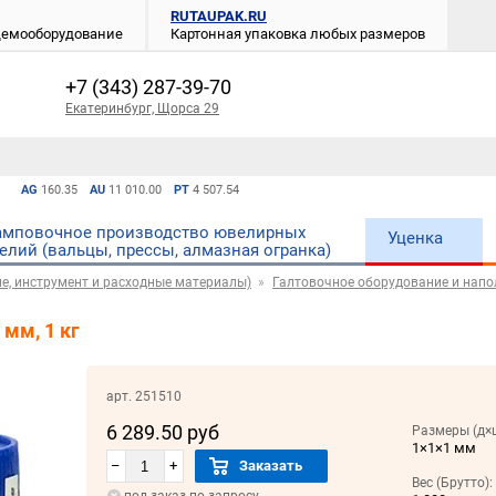
RUTAUPAK.RU
 демооборудование
Картонная упаковка любых размеров
+7 (343) 287-39-70
Екатеринбург, Щорса 29
AG
160.35
AU
11 010.00
PT
4 507.54
мповочное производство ювелирных
Уценка
елий (вальцы, прессы, алмазная огранка)
е, инструмент и расходные материалы)
Галтовочное оборудование и напо
мм, 1 кг
арт. 251510
6 289.50 руб
Размеры (д×
1×1×1 мм
–
+
Заказать
Вес (Брутто):