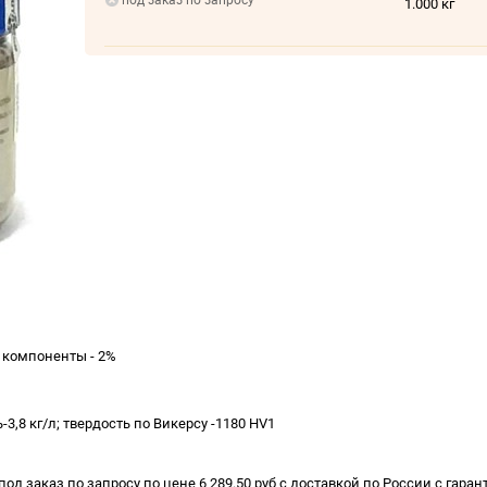
под заказ по запросу
1.000 кг
е компоненты - 2%
-3,8 кг/л; твердость по Викерсу -1180 HV1
од заказ по запросу по цене 6 289.50 руб с доставкой по России с гаран