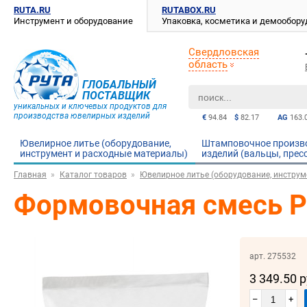
RUTA.RU
RUTABOX.RU
Инструмент и оборудование
Упаковка, косметика и демообор
Свердловская
область
ГЛОБАЛЬНЫЙ
ПОСТАВЩИК
уникальных и ключевых продуктов для
производства ювелирных изделий
€
94.84
$
82.17
AG
163.
Ювелирное литье (оборудование,
Штамповочное произв
инструмент и расходные материалы)
изделий (вальцы, прес
Главная
Каталог товаров
Ювелирное литье (оборудование, инструм
Формовочная смесь PR
арт. 275532
3 349.50 
–
+