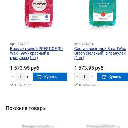
арт. 274293
арт. 274294
Воск литьевой PRESTIGE (R-
Состав восковой SmartWax
Wax - 999) красный в
Green (зеленый) в гранулах
гранулах (1 кг)
(1 кг)
1 573.95 руб
1 573.95 руб
–
+
Купить
–
+
Купить
в наличии
в наличии
Похожие товары