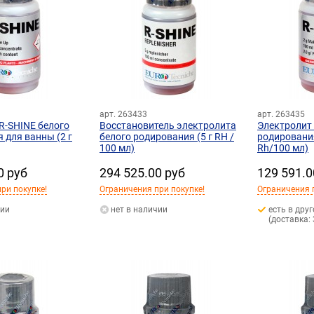
арт. 263433
арт. 263435
R-SHINE белого
Восстановитель электролита
Электролит 
 для ванны (2 г
белого родирования (5 г RH /
родирования
100 мл)
Rh/100 мл)
0 руб
294 525.00 руб
129 591.0
ри покупке!
Ограничения при покупке!
Ограничения 
чии
нет в наличии
есть в дру
(доставка: 