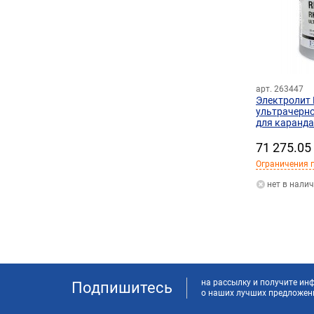
арт. 263447
Электролит
ультрачерн
для каранда
71 275.05
Ограничения п
нет в нали
на рассылку и получите и
Подпишитесь
о наших лучших предложен