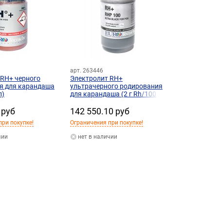
арт. 263446
 RH+ черного
Электролит RH+
я для карандаша
ультрачерного родирования
л)
для карандаша (2 г Rh/100
мл)
 руб
142 550.10 руб
при покупке!
Ограничения при покупке!
чии
нет в наличии