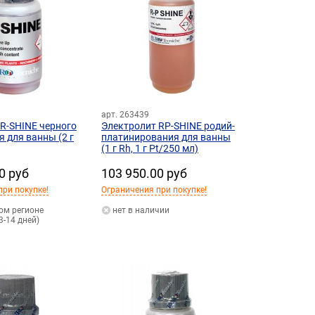
арт. 263439
R-SHINE черного
Электролит RP-SHINE родий-
 для ванны (2 г
платинирования для ванны
(1 г Rh, 1 г Pt/250 мл)
0 руб
103 950.00 руб
при покупке!
Ограничения при покупке!
гом регионе
нет в наличии
3-14 дней)