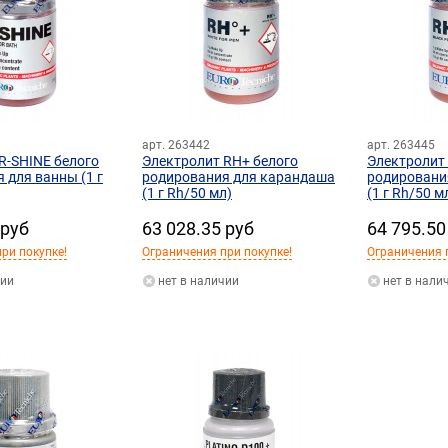
арт. 263442
арт. 263445
R-SHINE белого
Электролит RH+ белого
Электролит
 для ванны (1 г
родирования для карандаша
родировани
(1 г Rh/50 мл)
(1 г Rh/50 м
 руб
63 028.35 руб
64 795.50
ри покупке!
Ограничения при покупке!
Ограничения 
чии
нет в наличии
нет в нали