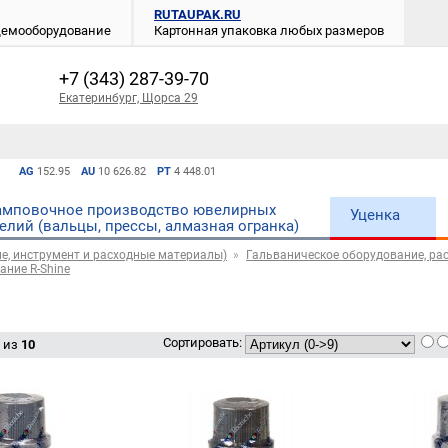
RUTAUPAK.RU
 демооборудование
Картонная упаковка любых размеров
+7 (343) 287-39-70
Екатеринбург, Щорса 29
AG
152.95
AU
10 626.82
PT
4 448.01
мповочное производство ювелирных
Уценка
елий (вальцы, прессы, алмазная огранка)
е, инструмент и расходные материалы)
Гальваническое оборудование, рас
ание R-Shine
Сортировать:
из
10