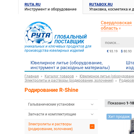
RUTA.RU
RUTABOX.RU
Инструмент и оборудование
Упаковка, косметика и
Свердловская
область
ГЛОБАЛЬНЫЙ
ПОСТАВЩИК
уникальных и ключевых продуктов для
производства ювелирных изделий
€
93.19
$
80.93
Ювелирное литье (оборудование,
Шта
инструмент и расходные материалы)
изд
Главная
Каталог товаров
Ювелирное литье (оборудовани
Электролиты и растворы (родирование, золочение)
Родиров
Родирование R-Shine
Показано
1-10
Гальванические установки
Запчасти и комплектующие
Хит продаж
Электролиты и растворы
(родирование, золочение)