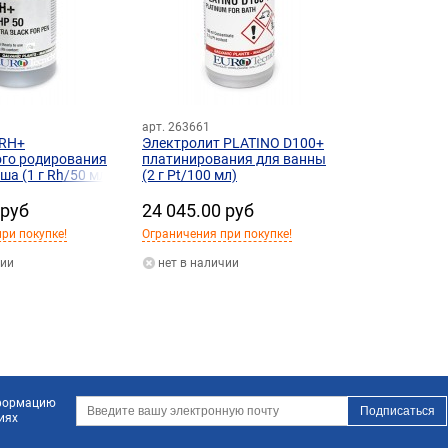
арт. 263661
 RH+
Электролит PLATINO D100+
ого родирования
платинирования для ванны
ша (1 г Rh/50 мл)
(2 г Pt/100 мл)
 руб
24 045.00 руб
ри покупке!
Ограничения при покупке!
чии
нет в наличии
нформацию
иях