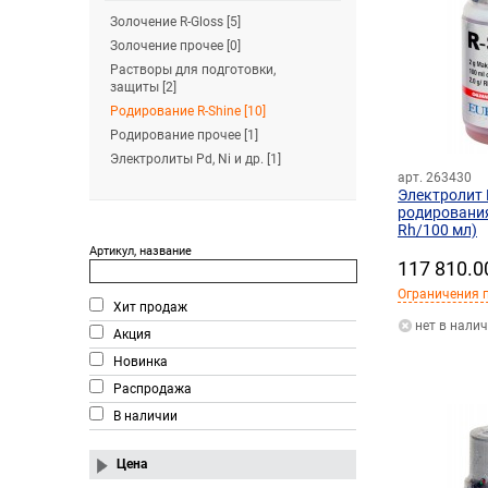
Золочение R-Gloss [5]
Золочение прочее [0]
Растворы для подготовки,
защиты [2]
Родирование R-Shine [10]
Родирование прочее [1]
Электролиты Pd, Ni и др. [1]
арт. 263430
Электролит 
родирования
Rh/100 мл)
Артикул, название
117 810.0
Ограничения п
Хит продаж
нет в нали
Акция
Новинка
Распродажа
В наличии
Цена